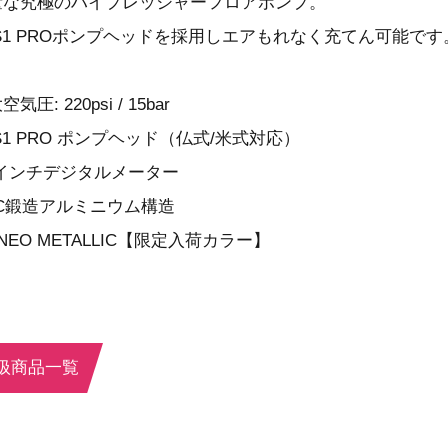
量な究極のハイプレッシャーフロアポンプ。
S1 PROポンプヘッドを採用しエアもれなく充てん可能です
気圧: 220psi / 15bar
S1 PRO ポンプヘッド（仏式/米式対応）
5インチデジタルメーター
NC鍛造アルミニウム構造
 NEO METALLIC【限定入荷カラー】
扱商品一覧