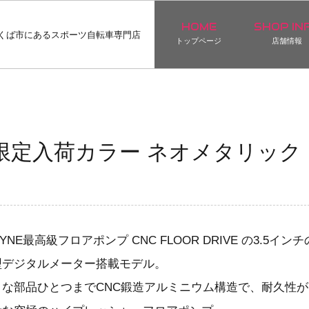
HOME
SHOP IN
くば市にあるスポーツ自転車専門店
トップページ
店舗情報
RIVE 限定入荷カラー ネオメタリック
ZYNE最高級フロアポンプ CNC FLOOR DRIVE の3.5イン
型デジタルメーター搭載モデル。
さな部品ひとつまでCNC鍛造アルミニウム構造で、耐久性が