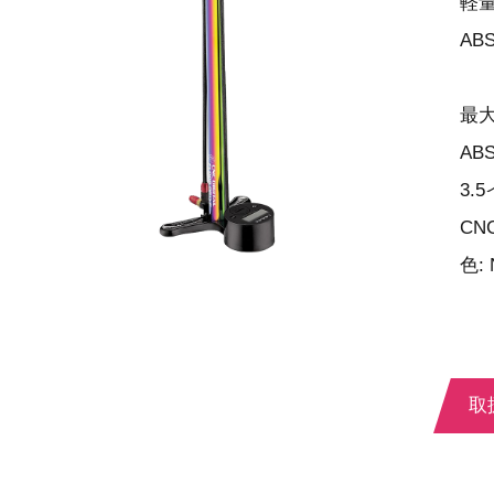
軽
AB
最大空
AB
3.
C
色:
取