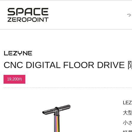
つ
SPACE
ZEROPOINT
CNC
DIGITAL FLOOR
LEZYNE
DRIVE 限定入荷カ
CNC DIGITAL FLOOR D
ラー ネオメタリッ
ク
19,200
円
LE
大
小