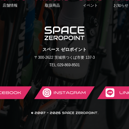
店舗情報
取扱商品
イベント
お知らせ
SPACE
スペース ゼロポイント
〒300-2622 茨城県つくば市要 137-3
ZEROPOINT
TEL:
029-869-8501
ebook
Instagram
Li
© 2007 - 2026 SPACE ZEROPOINT.