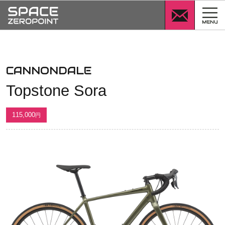
SPACE
ZEROPOINT
Topstone
CANNONDALE
Sora
Topstone Sora
115,000
円